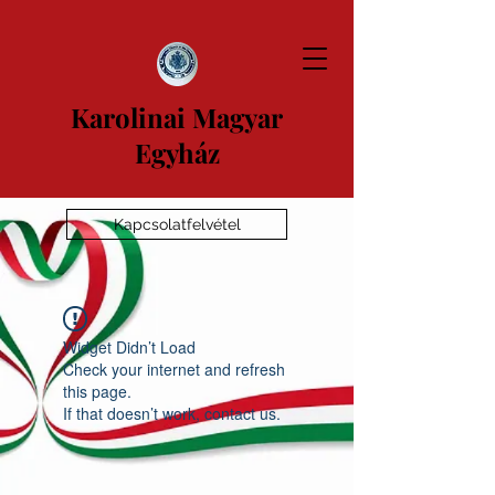
Karolinai Magyar
Egyház
Kapcsolatfelvétel
Widget Didn’t Load
Check your internet and refresh
this page.
If that doesn’t work, contact us.