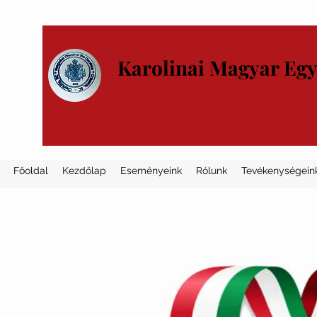
Karolinai Magyar Eg
Főoldal
Kezdőlap
Eseményeink
Rólunk
Tevékenységein