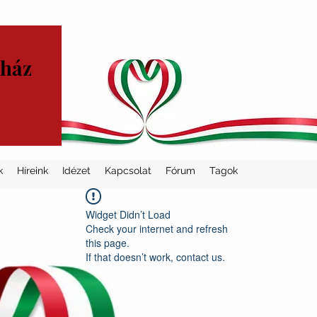
yház
k
Híreink
Idézet
Kapcsolat
Fórum
Tagok
Widget Didn’t Load
Check your internet and refresh
this page.
If that doesn’t work, contact us.