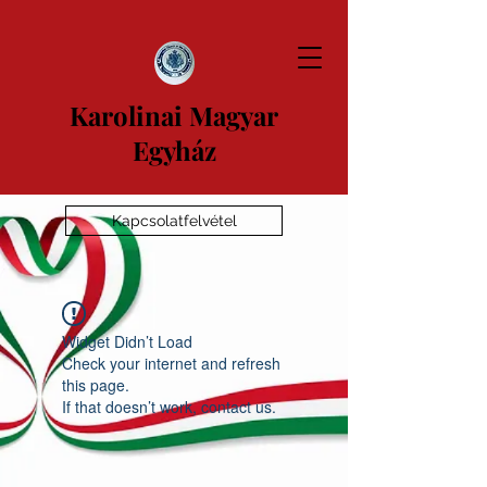
Karolinai Magyar
Egyház
Kapcsolatfelvétel
Widget Didn’t Load
Check your internet and refresh
this page.
If that doesn’t work, contact us.