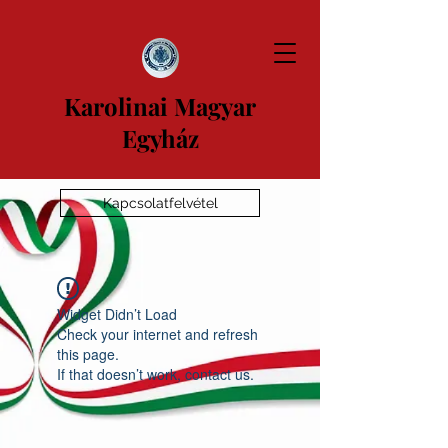
Karolinai Magyar
Egyház
Kapcsolatfelvétel
Widget Didn’t Load
Check your internet and refresh
this page.
If that doesn’t work, contact us.