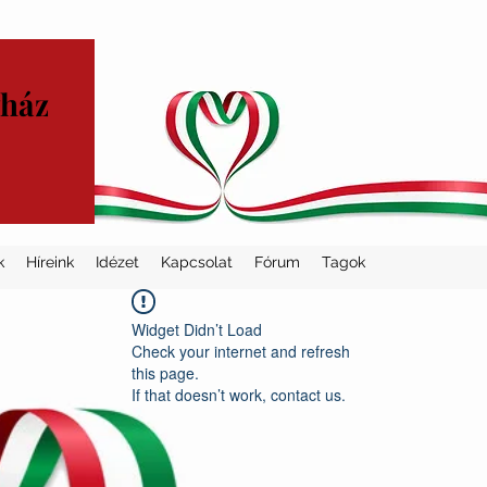
yház
k
Híreink
Idézet
Kapcsolat
Fórum
Tagok
Widget Didn’t Load
Check your internet and refresh
this page.
If that doesn’t work, contact us.