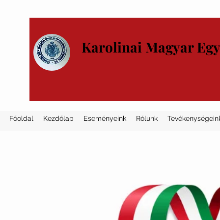
Karolinai Magyar Eg
Főoldal
Kezdőlap
Eseményeink
Rólunk
Tevékenységein