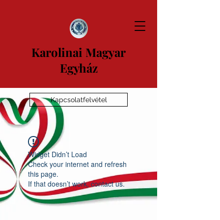
Karolinai Magyar
Egyház
Kapcsolatfelvétel
Widget Didn’t Load
Check your internet and refresh
this page.
If that doesn’t work, contact us.