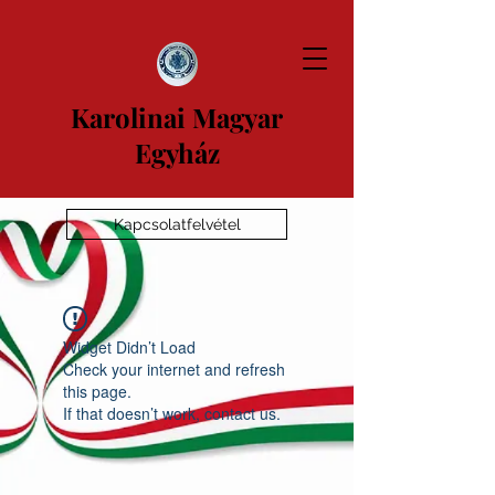
Karolinai Magyar
Egyház
Kapcsolatfelvétel
Widget Didn’t Load
Check your internet and refresh
this page.
If that doesn’t work, contact us.