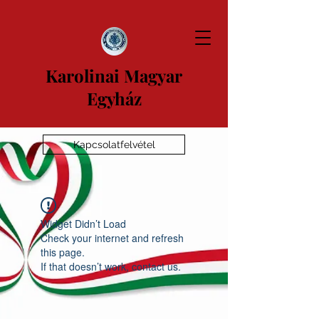
Karolinai Magyar
Egyház
Kapcsolatfelvétel
Widget Didn’t Load
Check your internet and refresh
this page.
If that doesn’t work, contact us.