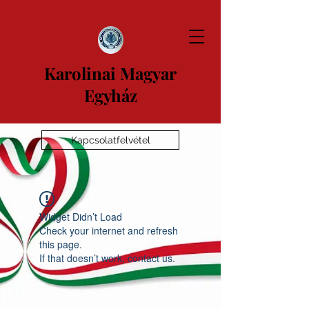
Karolinai Magyar
Egyház
Kapcsolatfelvétel
Widget Didn’t Load
Check your internet and refresh
this page.
If that doesn’t work, contact us.