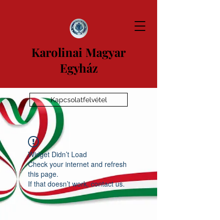
Karolinai Magyar
Egyház
Kapcsolatfelvétel
Widget Didn’t Load
Check your internet and refresh
this page.
If that doesn’t work, contact us.