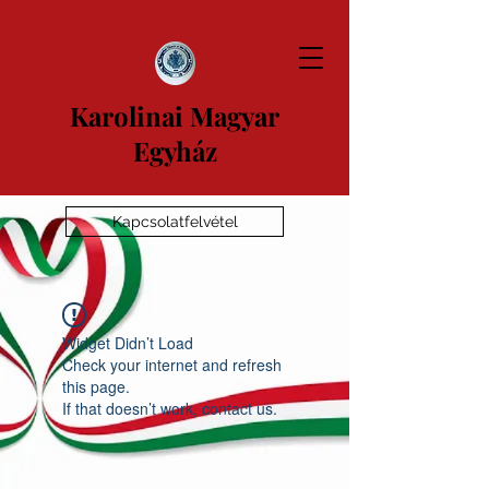
Karolinai Magyar
Egyház
Kapcsolatfelvétel
Widget Didn’t Load
Check your internet and refresh
this page.
If that doesn’t work, contact us.