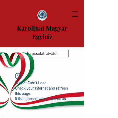
Karolinai Magyar
Egyház
Kapcsolatfelvétel
Widget Didn’t Load
Check your internet and refresh
this page.
If that doesn’t work, contact us.