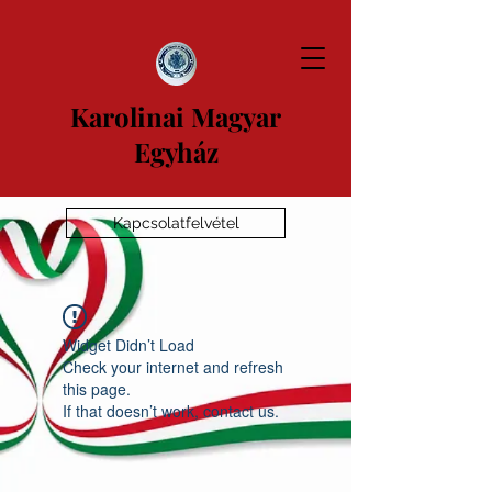
Karolinai Magyar
Egyház
Kapcsolatfelvétel
Widget Didn’t Load
Check your internet and refresh
this page.
If that doesn’t work, contact us.