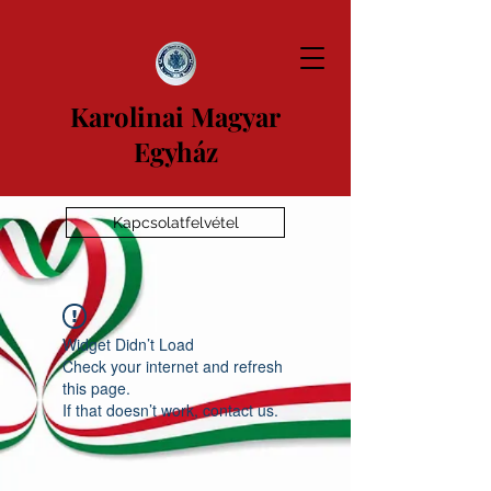
Karolinai Magyar
Egyház
Kapcsolatfelvétel
Widget Didn’t Load
Check your internet and refresh
this page.
If that doesn’t work, contact us.