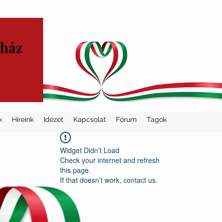
yház
k
Híreink
Idézet
Kapcsolat
Fórum
Tagok
Widget Didn’t Load
Check your internet and refresh
this page.
If that doesn’t work, contact us.