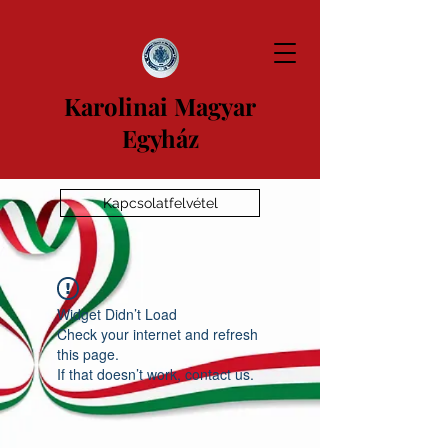
Karolinai Magyar
Egyház
Kapcsolatfelvétel
Widget Didn’t Load
Check your internet and refresh
this page.
If that doesn’t work, contact us.