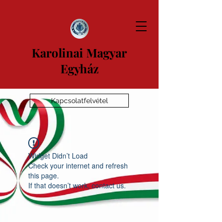
Karolinai Magyar
Egyház
Kapcsolatfelvétel
Widget Didn’t Load
Check your internet and refresh
this page.
If that doesn’t work, contact us.