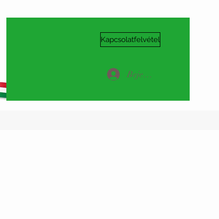
Kapcsolatfelvétel
Bejelentkezés