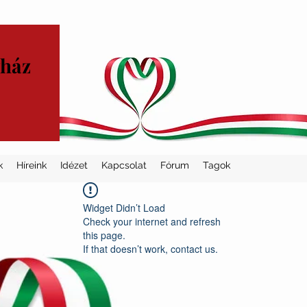
yház
k
Híreink
Idézet
Kapcsolat
Fórum
Tagok
Widget Didn’t Load
Check your internet and refresh
this page.
If that doesn’t work, contact us.