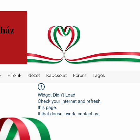
yház
k
Híreink
Idézet
Kapcsolat
Fórum
Tagok
Widget Didn’t Load
Check your internet and refresh
this page.
If that doesn’t work, contact us.