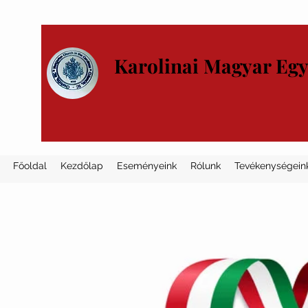
Karolinai Magyar Eg
Főoldal
Kezdőlap
Eseményeink
Rólunk
Tevékenységein