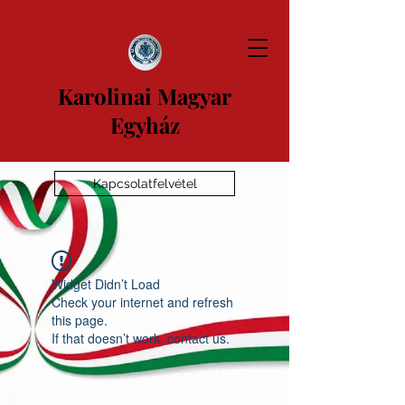
Karolinai Magyar
Egyház
Kapcsolatfelvétel
Widget Didn’t Load
Check your internet and refresh
this page.
If that doesn’t work, contact us.