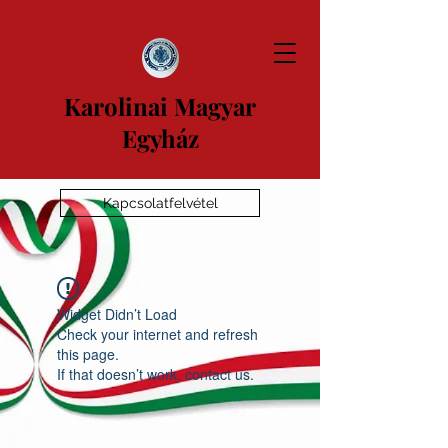
Karolinai Magyar
Egyház
Kapcsolatfelvétel
Widget Didn’t Load
Check your internet and refresh
this page.
If that doesn’t work, contact us.