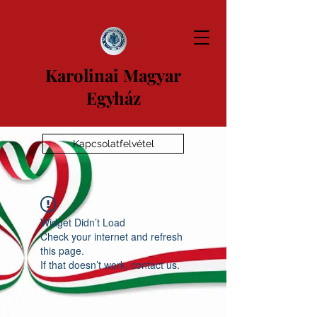
Karolinai Magyar
Egyház
Kapcsolatfelvétel
Widget Didn’t Load
Check your internet and refresh
this page.
If that doesn’t work, contact us.