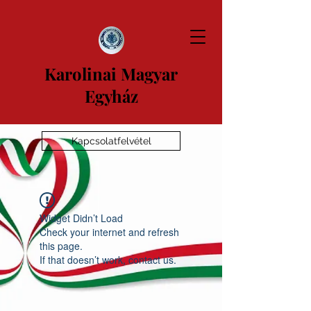
Karolinai Magyar
Egyház
Kapcsolatfelvétel
Widget Didn’t Load
Check your internet and refresh
this page.
If that doesn’t work, contact us.