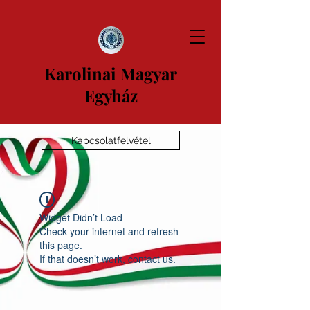
Karolinai Magyar
Egyház
Kapcsolatfelvétel
Widget Didn’t Load
Check your internet and refresh
this page.
If that doesn’t work, contact us.