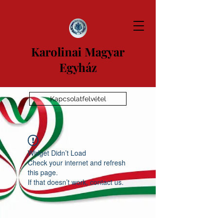
Karolinai Magyar
Egyház
Kapcsolatfelvétel
Widget Didn’t Load
Check your internet and refresh
this page.
If that doesn’t work, contact us.