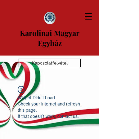
Karolinai Magyar
Egyház
Kapcsolatfelvétel
Widget Didn’t Load
Check your internet and refresh
this page.
If that doesn’t work, contact us.