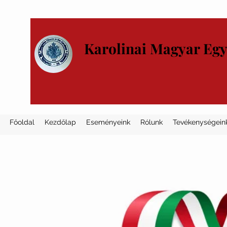
Karolinai Magyar Eg
Főoldal
Kezdőlap
Eseményeink
Rólunk
Tevékenységein