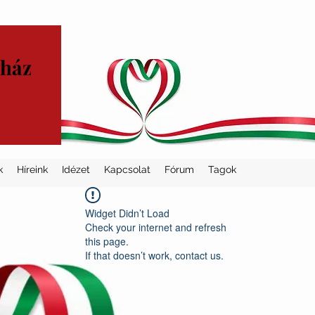
yház
k
Híreink
Idézet
Kapcsolat
Fórum
Tagok
Widget Didn’t Load
Check your internet and refresh
this page.
If that doesn’t work, contact us.