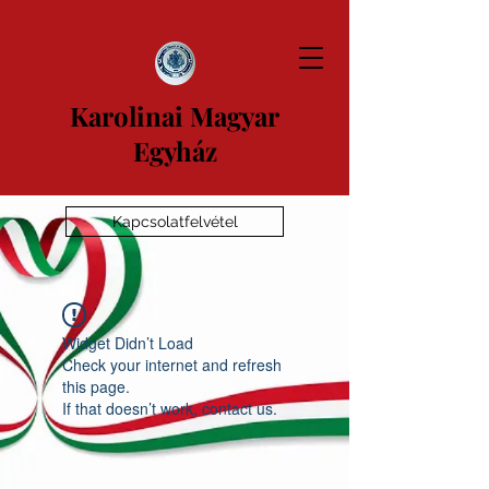
Karolinai Magyar
Egyház
Kapcsolatfelvétel
Widget Didn’t Load
Check your internet and refresh
this page.
If that doesn’t work, contact us.