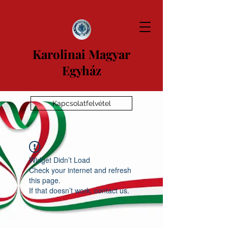
Karolinai Magyar
Egyház
Kapcsolatfelvétel
Widget Didn’t Load
Check your internet and refresh
this page.
If that doesn’t work, contact us.