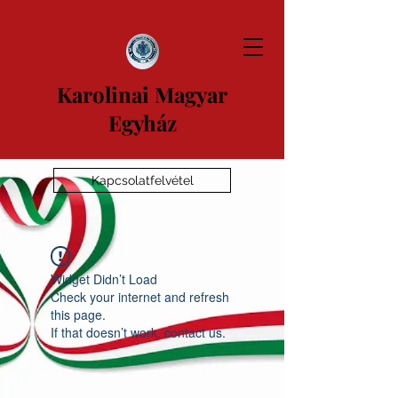
Karolinai Magyar
Egyház
Kapcsolatfelvétel
Widget Didn’t Load
Check your internet and refresh
this page.
If that doesn’t work, contact us.