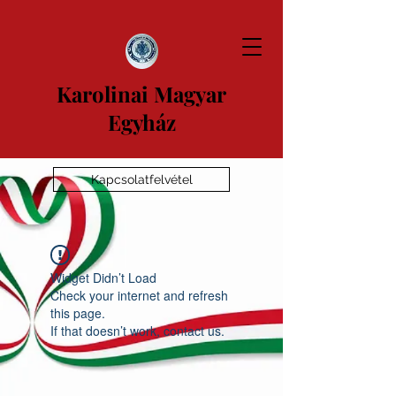
Karolinai Magyar
Egyház
Kapcsolatfelvétel
Widget Didn’t Load
Check your internet and refresh
this page.
If that doesn’t work, contact us.