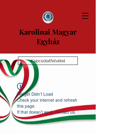
Karolinai Magyar
Egyház
Kapcsolatfelvétel
Widget Didn’t Load
Check your internet and refresh
this page.
If that doesn’t work, contact us.