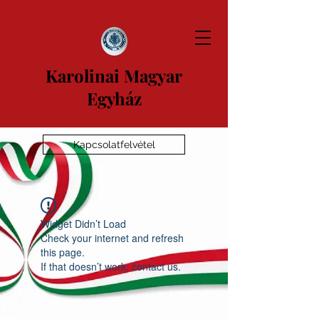
Karolinai Magyar
Egyház
Kapcsolatfelvétel
Widget Didn’t Load
Check your internet and refresh
this page.
If that doesn’t work, contact us.