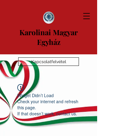
Karolinai Magyar
Egyház
Kapcsolatfelvétel
Widget Didn’t Load
Check your internet and refresh
this page.
If that doesn’t work, contact us.