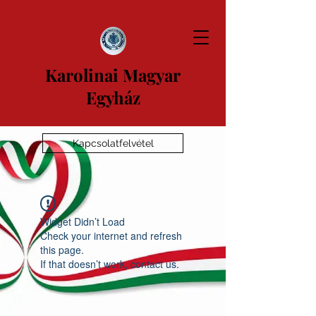
Karolinai Magyar
Egyház
Kapcsolatfelvétel
Widget Didn’t Load
Check your internet and refresh
this page.
If that doesn’t work, contact us.