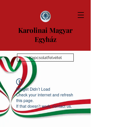
Karolinai Magyar
Egyház
Kapcsolatfelvétel
Widget Didn’t Load
Check your internet and refresh
this page.
If that doesn’t work, contact us.