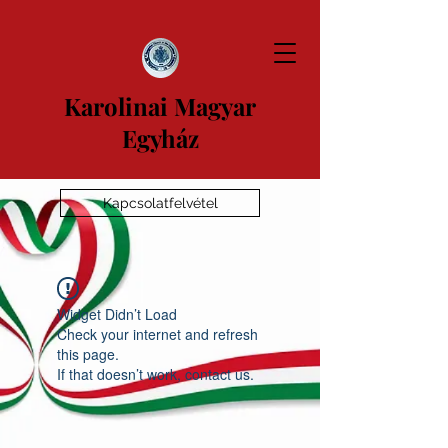
Karolinai Magyar
Egyház
Kapcsolatfelvétel
Widget Didn’t Load
Check your internet and refresh
this page.
If that doesn’t work, contact us.