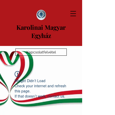
Karolinai Magyar
Egyház
Kapcsolatfelvétel
Widget Didn’t Load
Check your internet and refresh
this page.
If that doesn’t work, contact us.