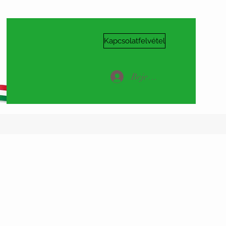
Kapcsolatfelvétel
Bejelentkezés