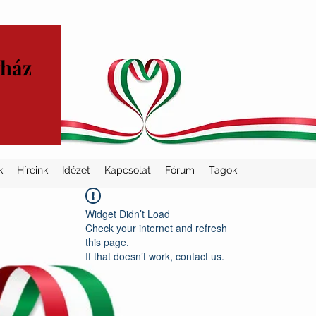
yház
k
Híreink
Idézet
Kapcsolat
Fórum
Tagok
Widget Didn’t Load
Check your internet and refresh
this page.
If that doesn’t work, contact us.