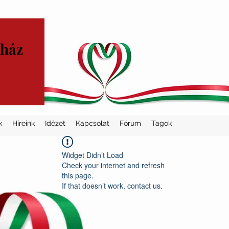
yház
k
Híreink
Idézet
Kapcsolat
Fórum
Tagok
Widget Didn’t Load
Check your internet and refresh
this page.
If that doesn’t work, contact us.