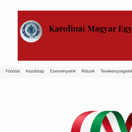
Karolinai Magyar Eg
Főoldal
Kezdőlap
Eseményeink
Rólunk
Tevékenységein