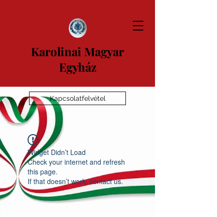
Karolinai Magyar
Egyház
Kapcsolatfelvétel
Widget Didn’t Load
Check your internet and refresh
this page.
If that doesn’t work, contact us.