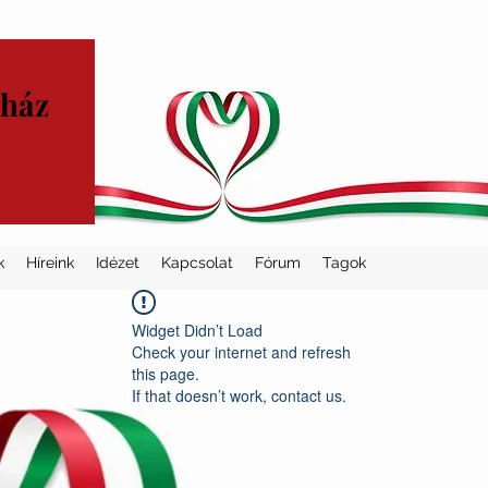
yház
k
Híreink
Idézet
Kapcsolat
Fórum
Tagok
Widget Didn’t Load
Check your internet and refresh
this page.
If that doesn’t work, contact us.