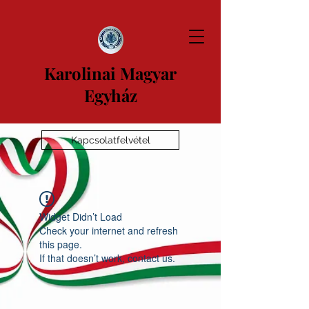
Karolinai Magyar
Egyház
Kapcsolatfelvétel
Widget Didn’t Load
Check your internet and refresh
this page.
If that doesn’t work, contact us.