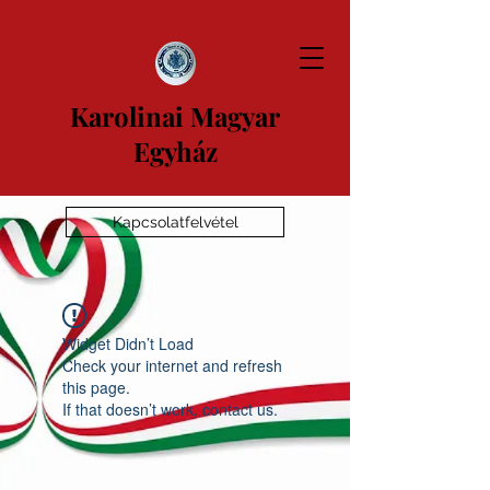
Karolinai Magyar
Egyház
Kapcsolatfelvétel
Widget Didn’t Load
Check your internet and refresh
this page.
If that doesn’t work, contact us.