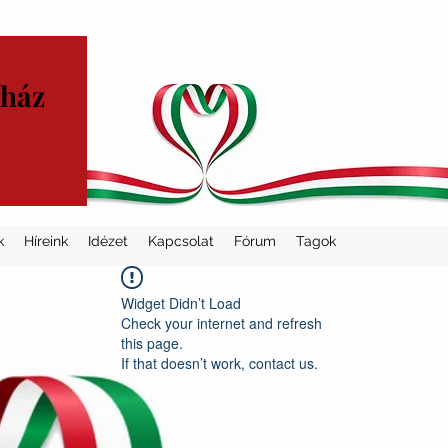
yház
k
Híreink
Idézet
Kapcsolat
Fórum
Tagok
Widget Didn’t Load
Check your internet and refresh
this page.
If that doesn’t work, contact us.