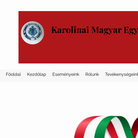
Karolinai Magyar Eg
Főoldal
Kezdőlap
Eseményeink
Rólunk
Tevékenységein