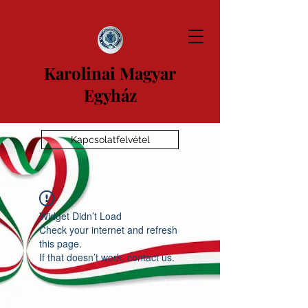
Karolinai Magyar
Egyház
Kapcsolatfelvétel
Widget Didn’t Load
Check your internet and refresh
this page.
If that doesn’t work, contact us.