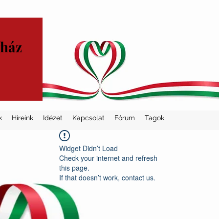
yház
k
Híreink
Idézet
Kapcsolat
Fórum
Tagok
Widget Didn’t Load
Check your internet and refresh
this page.
If that doesn’t work, contact us.