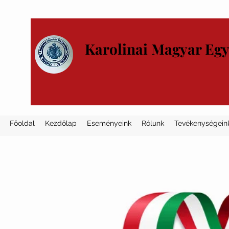
Karolinai Magyar Eg
Főoldal
Kezdőlap
Eseményeink
Rólunk
Tevékenységein