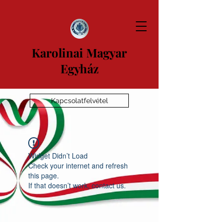
Karolinai Magyar
Egyház
Kapcsolatfelvétel
Widget Didn’t Load
Check your internet and refresh
this page.
If that doesn’t work, contact us.