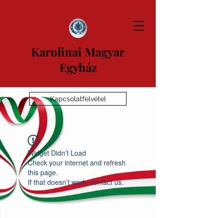
Karolinai Magyar
Egyház
Kapcsolatfelvétel
Widget Didn’t Load
Check your internet and refresh
this page.
If that doesn’t work, contact us.