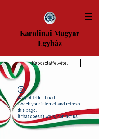
Karolinai Magyar
Egyház
Kapcsolatfelvétel
Widget Didn’t Load
Check your internet and refresh
this page.
If that doesn’t work, contact us.